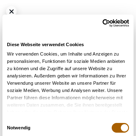
Diese Webseite verwendet Cookies
Wir verwenden Cookies, um Inhalte und Anzeigen zu
personalisieren, Funktionen für soziale Medien anbieten
zu können und die Zugriffe auf unsere Website zu
Indica
THC
30.7%
CBD
0.1%
analysieren. Außerdem geben wir Informationen zu Ihrer
cnbs vv 30/1: varnish vapor
Verwendung unserer Website an unsere Partner für
Bestrahlung
: Unbestrahlt
soziale Medien, Werbung und Analysen weiter. Unsere
Hilft bei
: Depressionen, Stress
Partner führen diese Informationen möglicherweise mit
Terpene
: Limonen, Beta-Myrcen, Beta-Caryophyllen, Beta-
weiteren Daten zusammen, die Sie ihnen bereitgestellt
Pinen
haben oder die sie im Rahmen Ihrer Nutzung der Dienste
gesammelt haben.
Einwilligungsauswahl
Nicht verfügbar
Notwendig