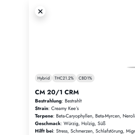
Hybrid
THC
21.2%
CBD
1%
CM 20/1 CRM
Bestrahlung
: Bestrahlt
Strain
: Creamy Kee´s
Terpene
: Beta-Caryophyllen, Beta-Myrcen, Nerol
Geschmack
: Würzig, Holzig, Süß
Hilft bei
: Stress, Schmerzen, Schlafstörung, Mig