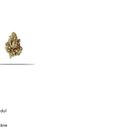
idol
räne