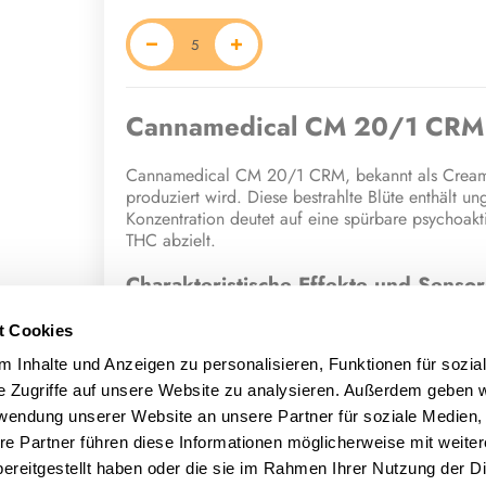
Cannamedical CM 20/1 CRM 
Cannamedical CM 20/1 CRM, bekannt als Creamy K
produziert wird. Diese bestrahlte Blüte enthält
Konzentration deutet auf eine spürbare psychoakt
THC abzielt.
Charakteristische Effekte und Sensor
Konsumenten berichten, dass Creamy Kee's No.5 ty
t Cookies
machen und eine tiefe Entspannung fördern. Ihr s
 Inhalte und Anzeigen zu personalisieren, Funktionen für sozia
Aroma und Geschmack werden als eine reiche Mi
durch holzige und erdige Untertöne, was ein nuan
e Zugriffe auf unsere Website zu analysieren. Außerdem geben w
rwendung unserer Website an unsere Partner für soziale Medien
Terpene und potenzielle medizinis
re Partner führen diese Informationen möglicherweise mit weite
ereitgestellt haben oder die sie im Rahmen Ihrer Nutzung der D
Die einzigartigen Eigenschaften und die berichte