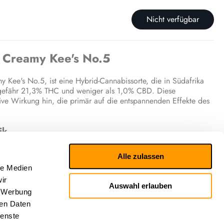
Nicht verfügbar
Creamy Kee's No.5
ee's No.5, ist eine Hybrid-Cannabissorte, die in Südafrika
 ungefähr 21,3% THC und weniger als 1,0% CBD. Diese
ive Wirkung hin, die primär auf die entspannenden Effekte des
ik
pischerweise beruhigend wirkt. Die Blüte soll schläfrig
Alle zulassen
ensorisches Erlebnis ist ebenso komplex wie ihre Wirkung.
le Medien
schung aus süßen und würzigen Noten beschrieben, ergänzt
ciertes und beruhigendes Profil ergibt.
ir
Auswahl erlauben
, Werbung
che Anwendungen
ren Daten
ienste
ten Effekte von Creamy Kee's No.5 sind eng mit ihrem