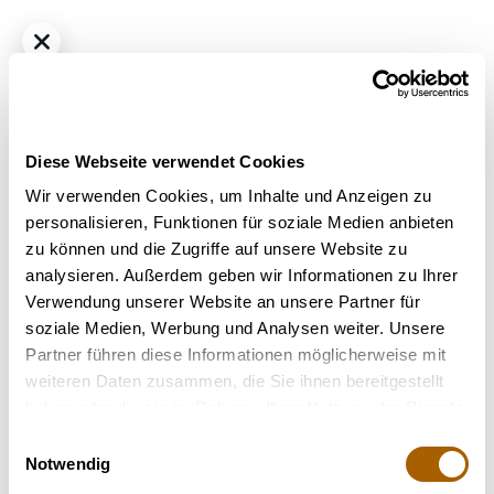
Diese Webseite verwendet Cookies
Wir verwenden Cookies, um Inhalte und Anzeigen zu
personalisieren, Funktionen für soziale Medien anbieten
zu können und die Zugriffe auf unsere Website zu
Hybrid
THC
26%
CBD
<1.0%
analysieren. Außerdem geben wir Informationen zu Ihrer
Citron Cookies TRUU HS 26:01
Verwendung unserer Website an unsere Partner für
Bestrahlung
: Unbestrahlt
soziale Medien, Werbung und Analysen weiter. Unsere
Strain
: Citron Cookies
Partner führen diese Informationen möglicherweise mit
Terpene
: Beta-Caryophyllen, Beta-Myrcen, Limonen,
weiteren Daten zusammen, die Sie ihnen bereitgestellt
Linalool
haben oder die sie im Rahmen Ihrer Nutzung der Dienste
Geschmack
: Citrus, Fruchtig, Süß
gesammelt haben.
Einwilligungsauswahl
Notwendig
Nicht verfügbar