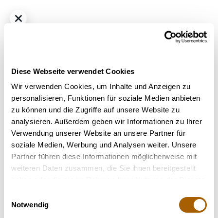
Diese Webseite verwendet Cookies
Wir verwenden Cookies, um Inhalte und Anzeigen zu
personalisieren, Funktionen für soziale Medien anbieten
zu können und die Zugriffe auf unsere Website zu
Indica
THC
22%
CBD
<1.0%
analysieren. Außerdem geben wir Informationen zu Ihrer
Canopy Bakerstreet 22/1 Hindu Kush
Verwendung unserer Website an unsere Partner für
Bestrahlung
: Bestrahlt
soziale Medien, Werbung und Analysen weiter. Unsere
Strain
: Hindu Kush
Partner führen diese Informationen möglicherweise mit
Terpene
: Beta-Caryophyllen, Beta-Myrcen, Beta-Ocimem, D-
weiteren Daten zusammen, die Sie ihnen bereitgestellt
Limonen
haben oder die sie im Rahmen Ihrer Nutzung der Dienste
Geschmack
: Erdig, Würzig, Holzig
gesammelt haben.
Einwilligungsauswahl
Hilft bei
: Stress, Atemwegserkrankungen (z. B. Asthma),
Notwendig
Chronische Schmerzen