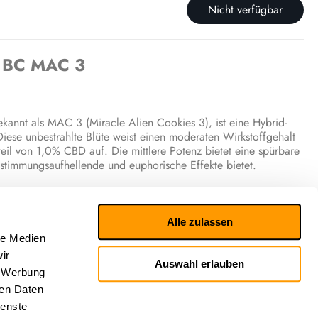
Nicht verfügbar
c BC MAC 3
annt als MAC 3 (Miracle Alien Cookies 3), ist eine Hybrid-
Diese unbestrahlte Blüte weist einen moderaten Wirkstoffgehalt
l von 1,0% CBD auf. Die mittlere Potenz bietet eine spürbare
stimmungsaufhellende und euphorische Effekte bietet.
ik
hten von einer tiefen Entspannung, kombiniert mit einer
Alle zulassen
es und euphorisches Gefühl hervorrufen und eine wohltuende
le Medien
sche Erlebnis wird als ein angenehmes Bouquet beschrieben, mit
ir
nd Zitrus.
Auswahl erlauben
, Werbung
ren Daten
he Wirkung
ienste