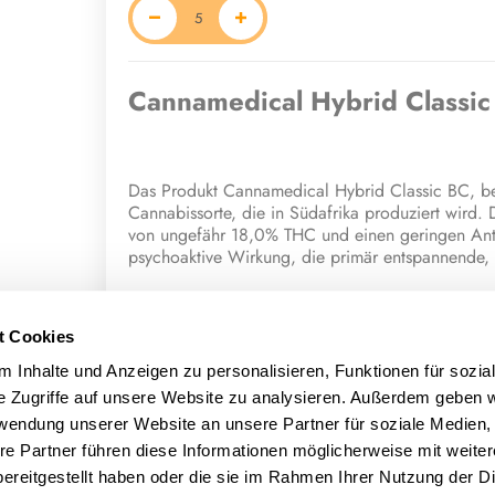
Cannamedical Hybrid Classi
Das Produkt Cannamedical Hybrid Classic BC, bek
Cannabissorte, die in Südafrika produziert wird. 
von ungefähr 18,0% THC und einen geringen Antei
psychoaktive Wirkung, die primär entspannende, 
Charakteristische Effekte und Sensor
t Cookies
Konsumenten, die MAC 3 angewendet haben, beric
positiven Stimmung. Die Blüte soll ein glücklich
 Inhalte und Anzeigen zu personalisieren, Funktionen für sozia
Entspannung (relaxed) herbeiführen. Das sensori
e Zugriffe auf unsere Website zu analysieren. Außerdem geben w
Noten von Blumen, Holzigkeit, Kiefer, Erdigkeit u
rwendung unserer Website an unsere Partner für soziale Medien
re Partner führen diese Informationen möglicherweise mit weite
Terpene und potentielle medizinisc
ereitgestellt haben oder die sie im Rahmen Ihrer Nutzung der D