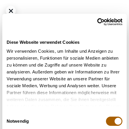
Diese Webseite verwendet Cookies
Wir verwenden Cookies, um Inhalte und Anzeigen zu
personalisieren, Funktionen für soziale Medien anbieten
zu können und die Zugriffe auf unsere Website zu
Hybrid
THC
28%
CBD
<1.0%
analysieren. Außerdem geben wir Informationen zu Ihrer
Cannamedical CM 28/1 CRM Creamy Kees No.5
Verwendung unserer Website an unsere Partner für
Bestrahlung
: Bestrahlt
soziale Medien, Werbung und Analysen weiter. Unsere
Strain
: Creamy Kee's No.5
Partner führen diese Informationen möglicherweise mit
Geschmack
: Würzig, Holzig, Süß
weiteren Daten zusammen, die Sie ihnen bereitgestellt
Hilft bei
: Muskelverspannungen, Angstzustände,
haben oder die sie im Rahmen Ihrer Nutzung der Dienste
Depression, Chronische Schmerzen
gesammelt haben.
Einwilligungsauswahl
Notwendig
Nicht verfügbar