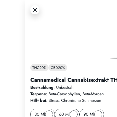
THC
20%
CBD
20%
Cannamedical Cannabisextrakt 
Bestrahlung
: Unbestrahlt
Terpene
: Beta-Caryophyllen, Beta-Myrcen
Hilft bei
: Stress, Chronische Schmerzen
30 Ml
60 Ml
90 Ml