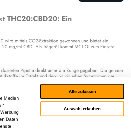
akt THC20:CBD20: Ein
wird mittels CO2-Extraktion gewonnen und bietet ein
 20 mg/ml CBD. Als Trägeröl kommt MCT-Öl zum Einsatz.
 dosierten Pipette direkt unter die Zunge gegeben. Die genaue
Wirkstoffe im Extrakt und den individuellen Symptomen des
he Wirkung zu erzielen, sollte die Behandlung stets mit einer
rere Wochen allmählich gesteigert werden, bis die individuell
Alle zulassen
le Medien
ir
Auswahl erlauben
, Werbung
ren Daten
ienste