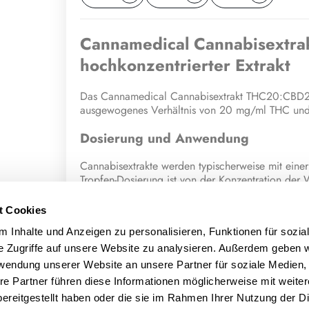
Cannamedical Cannabisextr
hochkonzentrierter Extrakt
Das Cannamedical Cannabisextrakt THC20:CBD20 
ausgewogenes Verhältnis von 20 mg/ml THC und
Dosierung und Anwendung
Cannabisextrakte werden typischerweise mit einer
Tropfen-Dosierung ist von der Konzentration der 
Patienten abhängig. Um die optimale therapeutisc
niedrigen Dosierung begonnen und diese über meh
t Cookies
passende Tropfenmenge gefunden ist.
 Inhalte und Anzeigen zu personalisieren, Funktionen für sozia
e Zugriffe auf unsere Website zu analysieren. Außerdem geben w
Terpene
rwendung unserer Website an unsere Partner für soziale Medien
Beta-Caryophyllen
re Partner führen diese Informationen möglicherweise mit weite
Beta-Myrcen
ereitgestellt haben oder die sie im Rahmen Ihrer Nutzung der D