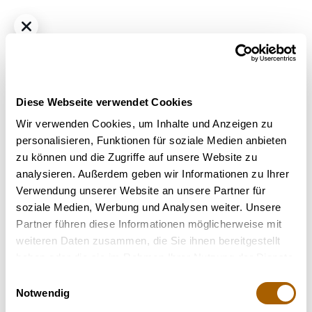
Diese Webseite verwendet Cookies
Wir verwenden Cookies, um Inhalte und Anzeigen zu
personalisieren, Funktionen für soziale Medien anbieten
zu können und die Zugriffe auf unsere Website zu
Hybrid
THC
25%
CBD
1.0%
analysieren. Außerdem geben wir Informationen zu Ihrer
Cannabistada Extrakt THC25/CBD1 CA
Verwendung unserer Website an unsere Partner für
Bestrahlung
: Unbestrahlt
soziale Medien, Werbung und Analysen weiter. Unsere
Terpene
: Beta-Caryophyllen, Beta-Myrcen
Partner führen diese Informationen möglicherweise mit
Hilft bei
: Stress, Depressionen, Appetitmangel,
weiteren Daten zusammen, die Sie ihnen bereitgestellt
Schlafstörung
haben oder die sie im Rahmen Ihrer Nutzung der Dienste
gesammelt haben.
Einwilligungsauswahl
30 Ml
60 Ml
90 Ml
Notwendig