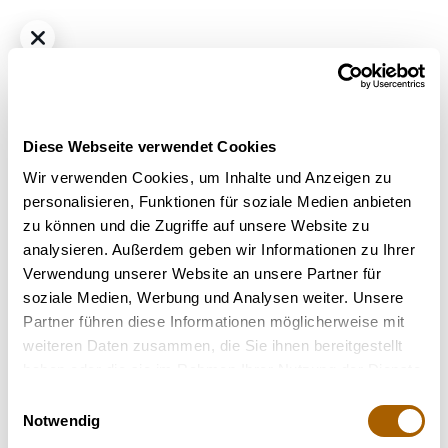
Diese Webseite verwendet Cookies
Wir verwenden Cookies, um Inhalte und Anzeigen zu
personalisieren, Funktionen für soziale Medien anbieten
zu können und die Zugriffe auf unsere Website zu
Sativa
THC
18.5%
CBD
<1.0%
analysieren. Außerdem geben wir Informationen zu Ihrer
Canify Pure 18/1 LS KU. Exodus Cheese
Verwendung unserer Website an unsere Partner für
Bestrahlung
: Unbestrahlt
soziale Medien, Werbung und Analysen weiter. Unsere
Strain
: Exodus Cheese
Partner führen diese Informationen möglicherweise mit
Terpene
: Beta-Caryophyllen, Beta-Pinen, Limonen, Linalool
weiteren Daten zusammen, die Sie ihnen bereitgestellt
Geschmack
: Erdig, Fruchtig, Süß
haben oder die sie im Rahmen Ihrer Nutzung der Dienste
Hilft bei
: Stress, Depressionen, Chronische Schmerzen
gesammelt haben.
Einwilligungsauswahl
Notwendig
Nicht verfügbar