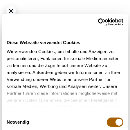
Diese Webseite verwendet Cookies
Wir verwenden Cookies, um Inhalte und Anzeigen zu
personalisieren, Funktionen für soziale Medien anbieten
zu können und die Zugriffe auf unsere Website zu
Hybrid - Sativa dominant
THC
24%
CBD
<1.0%
analysieren. Außerdem geben wir Informationen zu Ihrer
BC Green 24/1 A&G Apple & Gas
Verwendung unserer Website an unsere Partner für
Bestrahlung
: Unbestrahlt
soziale Medien, Werbung und Analysen weiter. Unsere
Strain
: Apple & Gas
Partner führen diese Informationen möglicherweise mit
Terpene
: Beta-Caryophyllen, Limonen, Linalool, Myrcen
weiteren Daten zusammen, die Sie ihnen bereitgestellt
Geschmack
: Diesel, Fruchtig, Würzig
haben oder die sie im Rahmen Ihrer Nutzung der Dienste
Hilft bei
: Stress, Depressionen, Chronische Schmerzen
gesammelt haben.
Einwilligungsauswahl
Notwendig
Nicht verfügbar