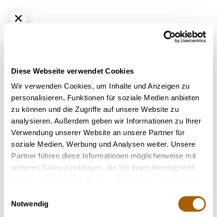
Diese Webseite verwendet Cookies
Wir verwenden Cookies, um Inhalte und Anzeigen zu
personalisieren, Funktionen für soziale Medien anbieten
zu können und die Zugriffe auf unsere Website zu
Hybrid - Sativa dominant
THC
21.1%
CBD
1%
analysieren. Außerdem geben wir Informationen zu Ihrer
BC Green 20/1 CPC Cappuccino
Verwendung unserer Website an unsere Partner für
Bestrahlung
: Unbestrahlt
soziale Medien, Werbung und Analysen weiter. Unsere
Terpene
: Alpha-Humulen, Beta-Caryophyllen, Limonen
Partner führen diese Informationen möglicherweise mit
Geschmack
: Würzig, Süß
weiteren Daten zusammen, die Sie ihnen bereitgestellt
Hilft bei
: Stress, Appetitmangel, Schlafstörung, Migräne
haben oder die sie im Rahmen Ihrer Nutzung der Dienste
gesammelt haben.
Einwilligungsauswahl
Nicht verfügbar
Notwendig