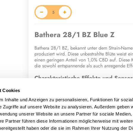
Bathera 28/1 BZ Blue Z
Bathera 28/1 BZ, bekannt unter dem Strain-Namen 
produziert wird. Diese unbestrahlte Blüte weist
einen geringen Anteil von 1,0% CBD auf. Diese Ko
die sowohl entspannende als auch anregende Effe
Charakteristische Effekte und Sensor
Konsumenten, die Blue Z angewendet haben, beric
t Cookies
soll die Kreativität und den Fokus fördern, gese
 Inhalte und Anzeigen zu personalisieren, Funktionen für sozia
Entspannung (relaxed) herbeiführen. Das sensori
und zitrusartigen Noten, frischer Minze, einer d
e Zugriffe auf unsere Website zu analysieren. Außerdem geben w
rwendung unserer Website an unsere Partner für soziale Medien
Terpene und potenzielle medizinisc
re Partner führen diese Informationen möglicherweise mit weite
ereitgestellt haben oder die sie im Rahmen Ihrer Nutzung der D
Die einzigartigen Eigenschaften und die berichtet