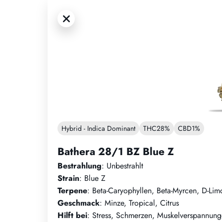
Hybrid - Indica Dominant
THC
28%
CBD
1%
Bathera 28/1 BZ Blue Z
Bestrahlung
: Unbestrahlt
Strain
: Blue Z
Terpene
: Beta-Caryophyllen, Beta-Myrcen, D-Li
Geschmack
: Minze, Tropical, Citrus
Hilft bei
: Stress, Schmerzen, Muskelverspannun