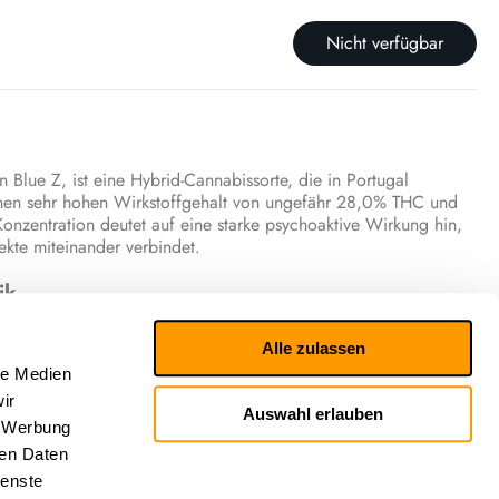
Nicht verfügbar
Blue Z, ist eine Hybrid-Cannabissorte, die in Portugal
 einen sehr hohen Wirkstoffgehalt von ungefähr 28,0% THC und
nzentration deutet auf eine starke psychoaktive Wirkung hin,
kte miteinander verbindet.
ik
hten von einer vielseitigen und positiven Wirkung. Die Blüte
Alle zulassen
llig und euphorisch machen und gleichzeitig eine wohltuende
le Medien
sche Erlebnis wird als eine komplexe Mischung aus tropischen
eutlichen Süße und einem fruchtigen Unterton beschrieben.
ir
Auswahl erlauben
, Werbung
he Wirkung
ren Daten
ienste
en Effekte von Blue Z sind eng mit ihrem reichhaltigen