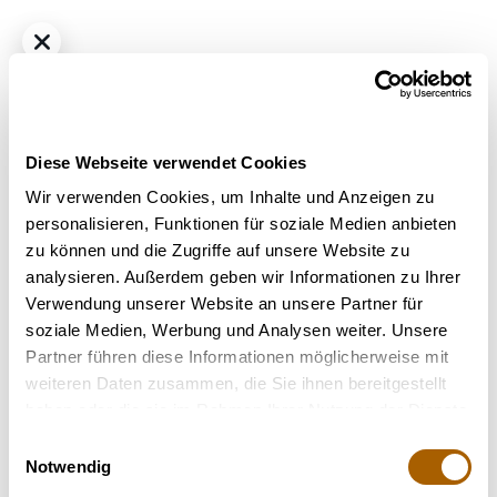
Diese Webseite verwendet Cookies
Wir verwenden Cookies, um Inhalte und Anzeigen zu
personalisieren, Funktionen für soziale Medien anbieten
zu können und die Zugriffe auf unsere Website zu
Hybrid - Indica Dominant
THC
34%
CBD
1%
analysieren. Außerdem geben wir Informationen zu Ihrer
avaay Signature 34/1 OGC Ocean Grown Cookies
Verwendung unserer Website an unsere Partner für
Bestrahlung
: Unbestrahlt
soziale Medien, Werbung und Analysen weiter. Unsere
Strain
: Ocean Grown Cookies
Partner führen diese Informationen möglicherweise mit
Terpene
: Beta-Caryophyllen, Limonen, Linalool, Myrcen
weiteren Daten zusammen, die Sie ihnen bereitgestellt
Geschmack
: Citrus, Würzig, Süß
haben oder die sie im Rahmen Ihrer Nutzung der Dienste
Hilft bei
: Stress, Muskelverspannungen, Müdigkeit,
gesammelt haben.
Einwilligungsauswahl
Chronische Schmerzen
Notwendig