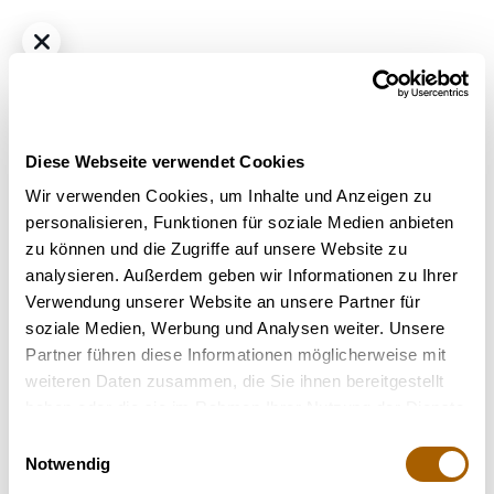
Diese Webseite verwendet Cookies
Wir verwenden Cookies, um Inhalte und Anzeigen zu
personalisieren, Funktionen für soziale Medien anbieten
zu können und die Zugriffe auf unsere Website zu
Hybrid
THC
23%
CBD
1%
analysieren. Außerdem geben wir Informationen zu Ihrer
avaay Signature 23/1 BYY Blueberry Yum Yum
Verwendung unserer Website an unsere Partner für
Bestrahlung
: Unbestrahlt
soziale Medien, Werbung und Analysen weiter. Unsere
Strain
: Blueberry Yum Yum
Partner führen diese Informationen möglicherweise mit
Terpene
: Beta-Caryophyllen, Farnesen, Limonen, Linalool,
weiteren Daten zusammen, die Sie ihnen bereitgestellt
Myrcen, Pinene
haben oder die sie im Rahmen Ihrer Nutzung der Dienste
Geschmack
: Citrus, Süß
gesammelt haben.
Einwilligungsauswahl
Notwendig
Nicht verfügbar