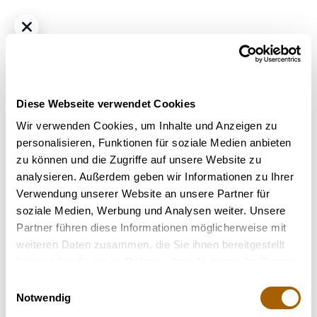
Diese Webseite verwendet Cookies
Wir verwenden Cookies, um Inhalte und Anzeigen zu
personalisieren, Funktionen für soziale Medien anbieten
zu können und die Zugriffe auf unsere Website zu
Indica
THC
25%
CBD
<1.0%
analysieren. Außerdem geben wir Informationen zu Ihrer
Aurora Extrakt 25:01
Verwendung unserer Website an unsere Partner für
Bestrahlung
: Unbestrahlt
soziale Medien, Werbung und Analysen weiter. Unsere
Strain
: Farm Gas
Partner führen diese Informationen möglicherweise mit
Terpene
: Nerolidol, α-Humulen, β-Caryophyllen, α-
weiteren Daten zusammen, die Sie ihnen bereitgestellt
Bisabolol
haben oder die sie im Rahmen Ihrer Nutzung der Dienste
Hilft bei
: Stress, Schmerzen, Depressionen
gesammelt haben.
Einwilligungsauswahl
Notwendig
30 Ml
60 Ml
90 Ml