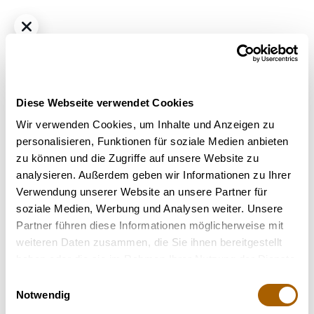
Diese Webseite verwendet Cookies
Wir verwenden Cookies, um Inhalte und Anzeigen zu
personalisieren, Funktionen für soziale Medien anbieten
zu können und die Zugriffe auf unsere Website zu
Hybrid - Indica Dominant
THC
21%
CBD
<1%
analysieren. Außerdem geben wir Informationen zu Ihrer
All Nations Pretty Smalls MD 21/1 Mac Daddy
Verwendung unserer Website an unsere Partner für
Bestrahlung
: Unbestrahlt
soziale Medien, Werbung und Analysen weiter. Unsere
Strain
: Mac Daddy
Partner führen diese Informationen möglicherweise mit
Terpene
: Humulen, Limonen, Myrcen
weiteren Daten zusammen, die Sie ihnen bereitgestellt
haben oder die sie im Rahmen Ihrer Nutzung der Dienste
Nicht verfügbar
gesammelt haben.
Einwilligungsauswahl
Notwendig