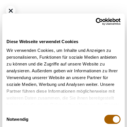
Diese Webseite verwendet Cookies
Wir verwenden Cookies, um Inhalte und Anzeigen zu
personalisieren, Funktionen für soziale Medien anbieten
zu können und die Zugriffe auf unsere Website zu
Hybrid
THC
18%
CBD
1%
analysieren. Außerdem geben wir Informationen zu Ihrer
aleph swiss Bliss 17/1 Motor Breath
Verwendung unserer Website an unsere Partner für
Bestrahlung
: Unbestrahlt
soziale Medien, Werbung und Analysen weiter. Unsere
Strain
: Motor Breath
Partner führen diese Informationen möglicherweise mit
Terpene
: Alpha-Pinen, Beta-Pinen, D-Limonen, Myrcen
weiteren Daten zusammen, die Sie ihnen bereitgestellt
Geschmack
: Diesel, Erdig
haben oder die sie im Rahmen Ihrer Nutzung der Dienste
Hilft bei
: Stress, Depressionen, Chronische Schmerzen
gesammelt haben.
Einwilligungsauswahl
Notwendig
Nicht verfügbar