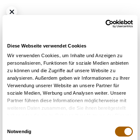
Diese Webseite verwendet Cookies
Wir verwenden Cookies, um Inhalte und Anzeigen zu
personalisieren, Funktionen für soziale Medien anbieten
zu können und die Zugriffe auf unsere Website zu
Hybrid - Sativa dominant
THC
26%
CBD
1%
analysieren. Außerdem geben wir Informationen zu Ihrer
aleph Matterhorn 25/1 Banjo
Verwendung unserer Website an unsere Partner für
€ 6.57
/ g
soziale Medien, Werbung und Analysen weiter. Unsere
Bestrahlung
: Unbestrahlt
Partner führen diese Informationen möglicherweise mit
Strain
: Banjo
weiteren Daten zusammen, die Sie ihnen bereitgestellt
Terpene
: Alpha-Pinen, Beta-Caryophyllen, Terpinolen,
haben oder die sie im Rahmen Ihrer Nutzung der Dienste
Alpha-Bisabolol, Nerolidol
gesammelt haben.
Einwilligungsauswahl
Geschmack
: Käse, Fruchtig, Süß
Notwendig
Hilft bei
: Stress, Depressionen, Schlafstörung, Chronische