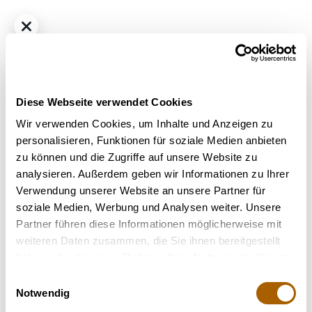
Diese Webseite verwendet Cookies
Wir verwenden Cookies, um Inhalte und Anzeigen zu
personalisieren, Funktionen für soziale Medien anbieten
zu können und die Zugriffe auf unsere Website zu
Hybrid - Indica Dominant
THC
22%
CBD
1%
analysieren. Außerdem geben wir Informationen zu Ihrer
420 Sungrown 22/1 CA ZRP Zour Apple
Verwendung unserer Website an unsere Partner für
Bestrahlung
: Unbestrahlt
soziale Medien, Werbung und Analysen weiter. Unsere
Strain
: Zour Apple
Partner führen diese Informationen möglicherweise mit
Terpene
: Farnesen, Limonen, Linalool, Trans-Caryophyllen
weiteren Daten zusammen, die Sie ihnen bereitgestellt
Geschmack
: Fruchtig
haben oder die sie im Rahmen Ihrer Nutzung der Dienste
Hilft bei
: Stress, Appetitmangel, Chronische Schmerzen,
gesammelt haben.
Einwilligungsauswahl
Kopfschmerzen
Notwendig