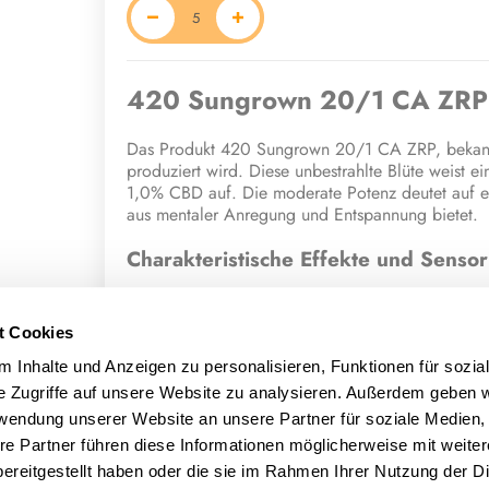
420 Sungrown 20/1 CA ZRP
Das Produkt 420 Sungrown 20/1 CA ZRP, bekannt 
produziert wird. Diese unbestrahlte Blüte weist 
1,0% CBD auf. Die moderate Potenz deutet auf e
aus mentaler Anregung und Entspannung bietet.
Charakteristische Effekte und Sensor
Konsumenten, die Zour Apple angewendet haben, 
positiven Wirkung. Die Blüte soll energetisch wirk
t Cookies
fördern und gleichzeitig eine angenehme Entspann
eine ungewöhnliche Mischung beschrieben, mit No
 Inhalte und Anzeigen zu personalisieren, Funktionen für sozia
e Zugriffe auf unsere Website zu analysieren. Außerdem geben w
Terpene und potenzielle medizinisc
rwendung unserer Website an unsere Partner für soziale Medien
re Partner führen diese Informationen möglicherweise mit weite
Die spezifischen Eigenschaften und die berichtet
ereitgestellt haben oder die sie im Rahmen Ihrer Nutzung der D
Terpenprofil verbunden, das Terpinolen, Beta-My