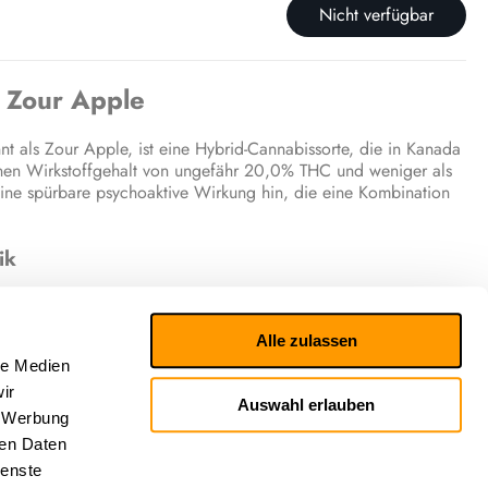
Nicht verfügbar
 Zour Apple
als Zour Apple, ist eine Hybrid-Cannabissorte, die in Kanada
einen Wirkstoffgehalt von ungefähr 20,0% THC und weniger als
ine spürbare psychoaktive Wirkung hin, die eine Kombination
ik
berichten von einer ausbalancierten, funktionalen und
en, die Konzentration (fokussiert) steigern, die Geselligkeit
Alle zulassen
ung (relaxed) herbeiführen. Das sensorische Erlebnis wird als
ten von Fruchtigkeit und Kaffee.
le Medien
ir
Auswahl erlauben
he Wirkung
, Werbung
ren Daten
en Effekte dieses Strains sind eng mit seinem komplexen
ienste
rcen, Alpha-Caryophyllene (eine Form von Beta-Caryophyllen),