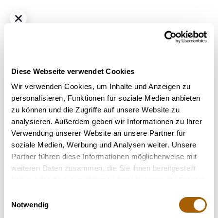
Diese Webseite verwendet Cookies
Wir verwenden Cookies, um Inhalte und Anzeigen zu
personalisieren, Funktionen für soziale Medien anbieten
zu können und die Zugriffe auf unsere Website zu
THC
33%
CBD
<1%
analysieren. Außerdem geben wir Informationen zu Ihrer
420 Evolution 33/1 CA GMO Cookies
Verwendung unserer Website an unsere Partner für
Strain
: GMO Cookies
soziale Medien, Werbung und Analysen weiter. Unsere
Partner führen diese Informationen möglicherweise mit
Nicht verfügbar
weiteren Daten zusammen, die Sie ihnen bereitgestellt
haben oder die sie im Rahmen Ihrer Nutzung der Dienste
gesammelt haben.
Einwilligungsauswahl
Terpene
Notwendig