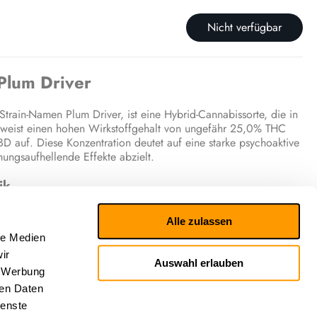
Nicht verfügbar
Plum Driver
rain-Namen Plum Driver, ist eine Hybrid-Cannabissorte, die in
e weist einen hohen Wirkstoffgehalt von ungefähr 25,0% THC
D auf. Diese Konzentration deutet auf eine starke psychoaktive
ungsaufhellende Effekte abzielt.
ik
, berichten typischerweise von anregenden und
Alle zulassen
esellig und glücklich machen. Das sensorische Erlebnis wird als
le Medien
anille duftenden und süßen Noten beschrieben.
ir
Auswahl erlauben
he Wirkung
, Werbung
ren Daten
en Effekte von Plum Driver sind eng mit ihrem reichhaltigen
ienste
hält unter anderem die Terpene Limonen, Linalool und Myrcen.