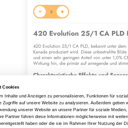
420 Evolution 25/1 CA PLD 
420 Evolution 25/1 CA PLD, bekannt unter dem St
Kanada produziert wird. Diese unbestrahlte Blüt
und einen sehr geringen Anteil von unter 1,0% CB
Wirkung hin, die primär auf anregende und stimm
Charakteristische Effekte und Sensor
Konsumenten, die Plum Driver angewendet haben
t Cookies
stimmungsaufhellenden Effekten. Die Blüte soll g
 Inhalte und Anzeigen zu personalisieren, Funktionen für sozia
eine angenehme Mischung aus fruchtigen, nach V
e Zugriffe auf unsere Website zu analysieren. Außerdem geben w
Terpene und potenzielle medizinisc
rwendung unserer Website an unsere Partner für soziale Medien
re Partner führen diese Informationen möglicherweise mit weite
Die einzigartigen Eigenschaften und die berichtet
ereitgestellt haben oder die sie im Rahmen Ihrer Nutzung der D
Terpenprofil verbunden. Diese Cannabisblüte ent