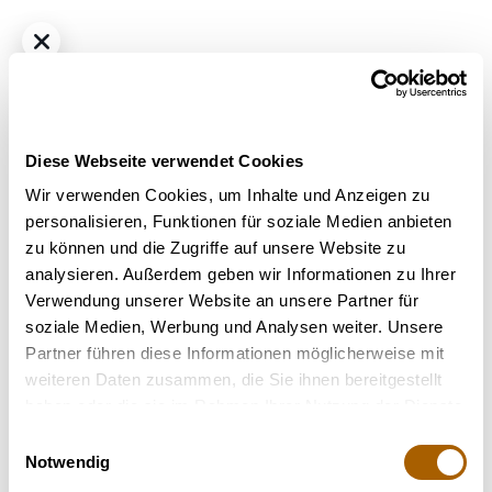
Diese Webseite verwendet Cookies
Wir verwenden Cookies, um Inhalte und Anzeigen zu
personalisieren, Funktionen für soziale Medien anbieten
zu können und die Zugriffe auf unsere Website zu
Hybrid
THC
25%
CBD
0.9%
analysieren. Außerdem geben wir Informationen zu Ihrer
420 Evolution 25/1 CA PCH Peach Chementine
Verwendung unserer Website an unsere Partner für
Bestrahlung
: Unbestrahlt
soziale Medien, Werbung und Analysen weiter. Unsere
Strain
: Peach Chementine
Partner führen diese Informationen möglicherweise mit
weiteren Daten zusammen, die Sie ihnen bereitgestellt
Nicht verfügbar
haben oder die sie im Rahmen Ihrer Nutzung der Dienste
gesammelt haben.
Einwilligungsauswahl
Notwendig
Terpene