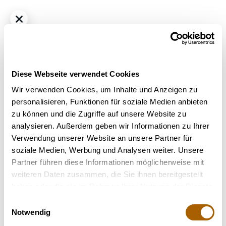
Diese Webseite verwendet Cookies
Wir verwenden Cookies, um Inhalte und Anzeigen zu
personalisieren, Funktionen für soziale Medien anbieten
zu können und die Zugriffe auf unsere Website zu
Indica
THC
28%
CBD
1%
analysieren. Außerdem geben wir Informationen zu Ihrer
28/1 IUVO OC Rainbow Chip
Verwendung unserer Website an unsere Partner für
Bestrahlung
: nicht bestrahlt
soziale Medien, Werbung und Analysen weiter. Unsere
Strain
: Rainbow Chip
Partner führen diese Informationen möglicherweise mit
weiteren Daten zusammen, die Sie ihnen bereitgestellt
Nicht verfügbar
haben oder die sie im Rahmen Ihrer Nutzung der Dienste
gesammelt haben.
Einwilligungsauswahl
Notwendig
Terpene